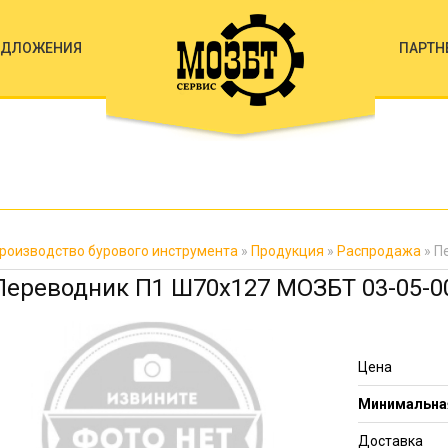
ЕДЛОЖЕНИЯ
ПАРТН
роизводство бурового инструмента
»
Продукция
»
Распродажа
» П
Переводник П1 Ш70х127 МОЗБТ 03-05-00
Цена
Минимальная
Доставка